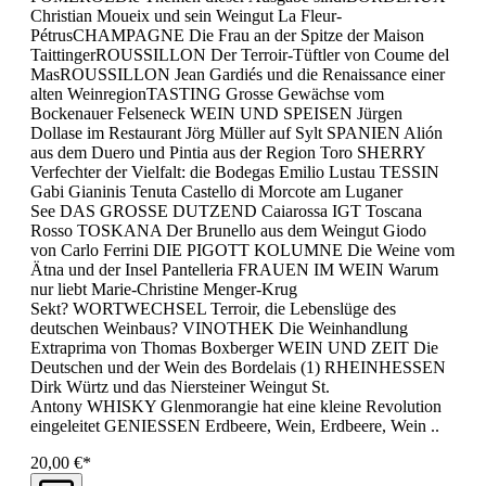
Christian Moueix und sein Weingut La Fleur-
PétrusCHAMPAGNE Die Frau an der Spitze der Maison
TaittingerROUSSILLON Der Terroir-Tüftler von Coume del
MasROUSSILLON Jean Gardiés und die Renaissance einer
alten WeinregionTASTING Grosse Gewächse vom
Bockenauer Felseneck WEIN UND SPEISEN Jürgen
Dollase im Restaurant Jörg Müller auf Sylt SPANIEN Alión
aus dem Duero und Pintia aus der Region Toro SHERRY
Verfechter der Vielfalt: die Bodegas Emilio Lustau TESSIN
Gabi Gianinis Tenuta Castello di Morcote am Luganer
See DAS GROSSE DUTZEND Caiarossa IGT Toscana
Rosso TOSKANA Der Brunello aus dem Weingut Giodo
von Carlo Ferrini DIE PIGOTT KOLUMNE Die Weine vom
Ätna und der Insel Pantelleria FRAUEN IM WEIN Warum
nur liebt Marie-Christine Menger-Krug
Sekt? WORTWECHSEL Terroir, die Lebenslüge des
deutschen Weinbaus? VINOTHEK Die Weinhandlung
Extraprima von Thomas Boxberger WEIN UND ZEIT Die
Deutschen und der Wein des Bordelais (1) RHEINHESSEN
Dirk Würtz und das Niersteiner Weingut St.
Antony WHISKY Glenmorangie hat eine kleine Revolution
eingeleitet GENIESSEN Erdbeere, Wein, Erdbeere, Wein ..
20,00 €*