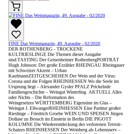
FINE Das Weinmagazin, 49. Ausgabe - 02/2020
DER ROTHENBERG - TROCKENE
KULTRIESLINGE Die Themen dieser Ausgabe
sind:TASTING Der Geisenheimer RothenbergPORTRÄT
Hugh Johnson: Der große Erzähler RHEINGAU Rheingauer
mit Schweizer Akzent – Urban
KaufmannZEITGESCHEHEN Der Wein und der Virus:
Corona und die Folgen RHEINHESSEN Wo die Seele im
Ursprung liegt – Alexander Gysler PFALZ Prickelnde
Familiengeschichte – Weingut Winterling AKTUELL Alles
oder Nichts – Die Reformation des
Weingesetzes WÜRTTEMBERG Eigensinn im Glas –
Weingut J. EllwangerRHEINHESSEN Eine Partitur großer
Rieslinge – Friedrich Groebe WEIN UND SPEISEN Jürgen
Dollase zu Besuch im Einstein in Berlin DIE PIGOTT
KOLUMNE Die Wiederentdeckung des verlorenen Terroir-
Schatzes RHEINHESSEN Der Weinberg als Lebensnerv –