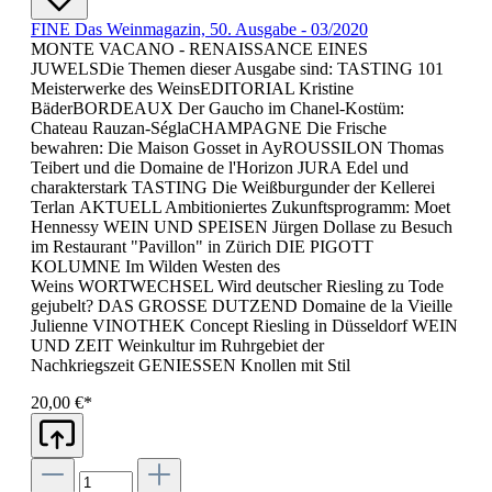
FINE Das Weinmagazin, 50. Ausgabe - 03/2020
MONTE VACANO - RENAISSANCE EINES
JUWELSDie Themen dieser Ausgabe sind: TASTING 101
Meisterwerke des WeinsEDITORIAL Kristine
BäderBORDEAUX Der Gaucho im Chanel-Kostüm:
Chateau Rauzan-SéglaCHAMPAGNE Die Frische
bewahren: Die Maison Gosset in AyROUSSILON Thomas
Teibert und die Domaine de l'Horizon JURA Edel und
charakterstark TASTING Die Weißburgunder der Kellerei
Terlan AKTUELL Ambitioniertes Zukunftsprogramm: Moet
Hennessy WEIN UND SPEISEN Jürgen Dollase zu Besuch
im Restaurant "Pavillon" in Zürich DIE PIGOTT
KOLUMNE Im Wilden Westen des
Weins WORTWECHSEL Wird deutscher Riesling zu Tode
gejubelt? DAS GROSSE DUTZEND Domaine de la Vieille
Julienne VINOTHEK Concept Riesling in Düsseldorf WEIN
UND ZEIT Weinkultur im Ruhrgebiet der
Nachkriegszeit GENIESSEN Knollen mit Stil
20,00 €*